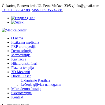
Čukarica, Banovo brdo Ul. Petra Mećave 33/5
vjlulu@gmail.com
Tel. 011.355.42.88
,
Mob. 065.355.42.88
,
O nama
Fizikalna medicina
PRP u ortopediji
Dermatologija
Mezoterapija
Kavitacija
Hijaluronski fileri
Plazma terapija
3D Mezoniti
Diodni Laser
Uklanjanje Kapilara
Lečenje gljivica na nogama
Mikrodermoabrazija
Skleroterapija
Kontakt