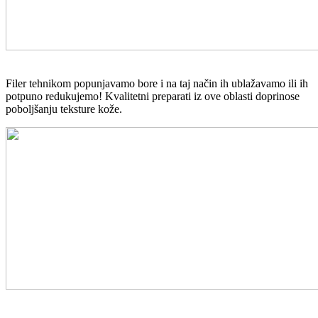
Filer tehnikom popunjavamo bore i na taj način ih ublažavamo ili ih
potpuno redukujemo! Kvalitetni preparati iz ove oblasti doprinose
poboljšanju teksture kože.