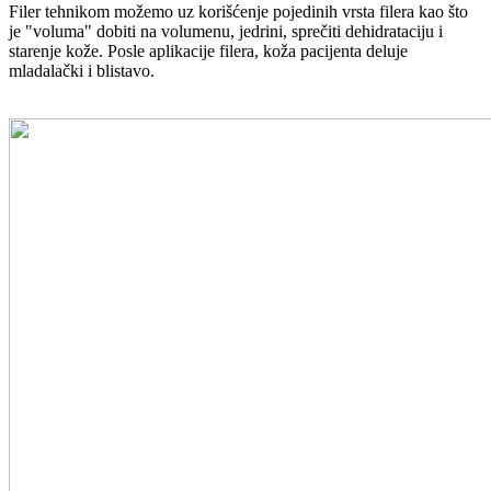
Filer tehnikom možemo uz korišćenje pojedinih vrsta filera kao što
je "voluma" dobiti na volumenu, jedrini, sprečiti dehidrataciju i
starenje kože. Posle aplikacije filera, koža pacijenta deluje
mladalački i blistavo.