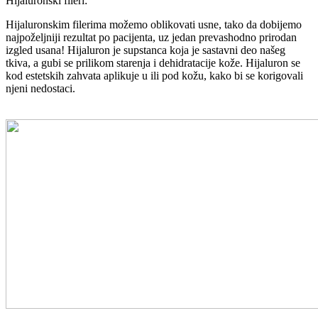
Hijaluronski fileri:
Hijaluronskim filerima možemo oblikovati usne, tako da dobijemo
najpoželjniji rezultat po pacijenta, uz jedan prevashodno prirodan
izgled usana! Hijaluron je supstanca koja je sastavni deo našeg
tkiva, a gubi se prilikom starenja i dehidratacije kože. Hijaluron se
kod estetskih zahvata aplikuje u ili pod kožu, kako bi se korigovali
njeni nedostaci.