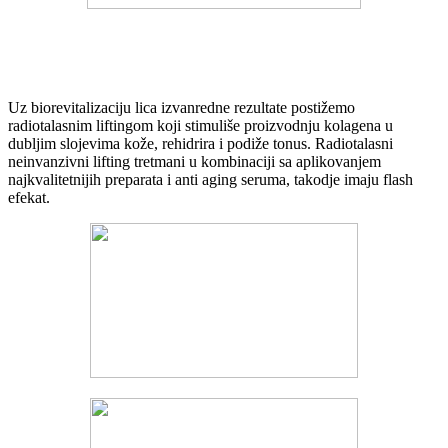
Uz biorevitalizaciju lica izvanredne rezultate postižemo
radiotalasnim liftingom koji stimuliše proizvodnju kolagena u
dubljim slojevima kože, rehidrira i podiže tonus. Radiotalasni
neinvanzivni lifting tretmani u kombinaciji sa aplikovanjem
najkvalitetnijih preparata i anti aging seruma, takodje imaju flash
efekat.