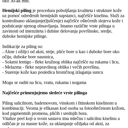
oko 30-ak min.
Hemijski piling
je procedura poboljšanja kvaliteta i strukture kože
uz pomoć određenih hemijskih supstanci, najčešće kiselina. Služi za
kontrolisano uklanjanje(ljušćenje) najčešće oštećenih slojeva kože i
podsticanje njenog obnavljanja. Imamo različite vrste pilinga u
zavinosti od intenziteta i dubine delovanja površinske, sredje,
duboke hemijske pilinge.
Indikacije za piling su:
- Akne i ožiljci od akni, strije, pliće bore u kao i duboke bore oko
očiju, duboke bore nausnica,
- Solarni lentigo - fleke kružnog oblika najčešće na rukama i licu,
- Melazma - fleke nepravilnog oblika i većih površina,
- Starenje kože kao posledica hroničnog izlaganja suncu
Mogu se raditi na licu, vratu, rukama i nogama
Najčešće primenjujemo sledeće vrste pilinga
Piling salicilnom, bademovom, vinskom i fitinskom kiselinom u
kombinaciji. Veoma je efikasan kod osoba sa fotooštećenom kožom,
kod pigmentnih promena, plićih i srednjih bora.
Vitalize peel koji u svom sastavu ima mlečnu i salicilnu kiselinu a
odličan je za masne kože, za uklanjanje ožiljaka od akni, za