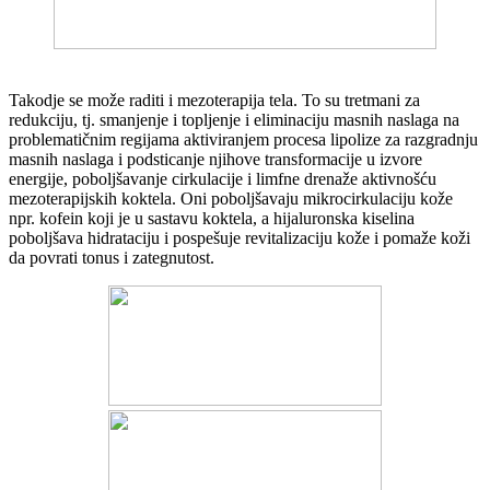
Takodje se može raditi i mezoterapija tela. To su tretmani za
redukciju, tj. smanjenje i topljenje i eliminaciju masnih naslaga na
problematičnim regijama aktiviranjem procesa lipolize za razgradnju
masnih naslaga i podsticanje njihove transformacije u izvore
energije, poboljšavanje cirkulacije i limfne drenaže aktivnošću
mezoterapijskih koktela. Oni poboljšavaju mikrocirkulaciju kože
npr. kofein koji je u sastavu koktela, a hijaluronska kiselina
poboljšava hidrataciju i pospešuje revitalizaciju kože i pomaže koži
da povrati tonus i zategnutost.