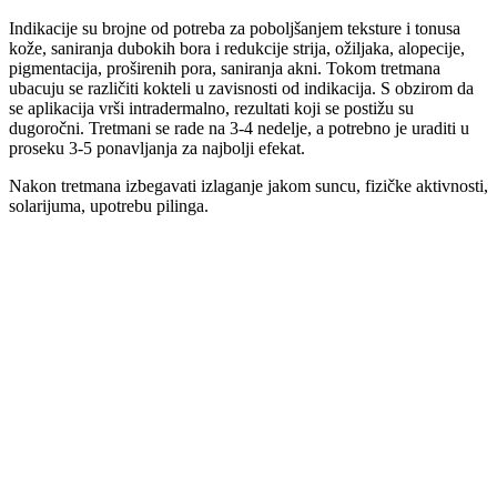
Indikacije su brojne od potreba za poboljšanjem teksture i tonusa
kože, saniranja dubokih bora i redukcije strija, ožiljaka, alopecije,
pigmentacija, proširenih pora, saniranja akni. Tokom tretmana
ubacuju se različiti kokteli u zavisnosti od indikacija. S obzirom da
se aplikacija vrši intradermalno, rezultati koji se postižu su
dugoročni. Tretmani se rade na 3-4 nedelje, a potrebno je uraditi u
proseku 3-5 ponavljanja za najbolji efekat.
Nakon tretmana izbegavati izlaganje jakom suncu, fizičke aktivnosti,
solarijuma, upotrebu pilinga.