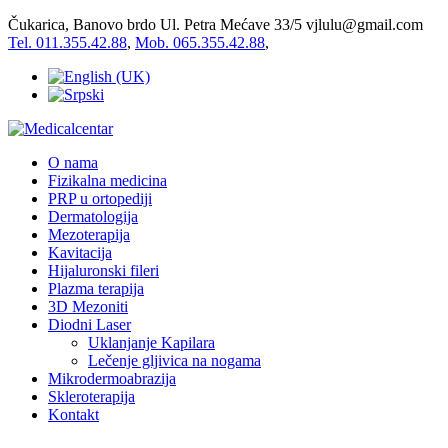
Čukarica, Banovo brdo Ul. Petra Mećave 33/5
vjlulu@gmail.com
Tel. 011.355.42.88
,
Mob. 065.355.42.88
,
O nama
Fizikalna medicina
PRP u ortopediji
Dermatologija
Mezoterapija
Kavitacija
Hijaluronski fileri
Plazma terapija
3D Mezoniti
Diodni Laser
Uklanjanje Kapilara
Lečenje gljivica na nogama
Mikrodermoabrazija
Skleroterapija
Kontakt