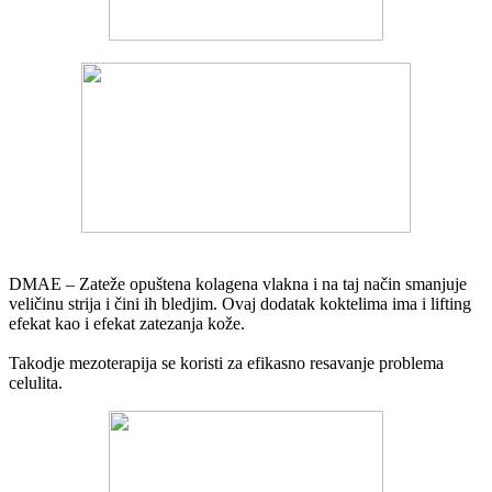
DMAE – Zateže opuštena kolagena vlakna i na taj način smanjuje
veličinu strija i čini ih bledjim. Ovaj dodatak koktelima ima i lifting
efekat kao i efekat zatezanja kože.
Takodje mezoterapija se koristi za efikasno resavanje problema
celulita.