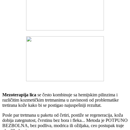
Mezoterapija lica
se često kombinuje sa hemijskim pilinzima i
različitim kozmetičkim tretmanima u zavisnosti od problematike
tretirana kože kako bi se postigao najuspešniji rezultat.
Posle par tretmana u paketu od četiri, postiže se regeneracija, koža
dobija zategnutost, čvrstinu bez bora i fleka... Metoda je POTPUNO
BEZBOLNA, bez podliva, modrica ili ožiljaka, ceo postupak traje