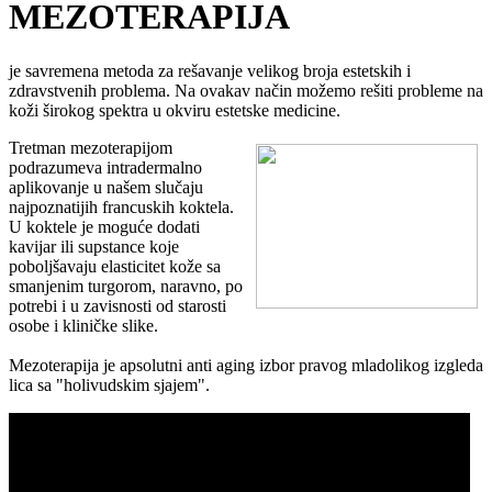
MEZOTERAPIJA
je savremena metoda za rešavanje velikog broja estetskih i
zdravstvenih problema. Na ovakav način možemo rešiti probleme na
koži širokog spektra u okviru estetske medicine.
Tretman mezoterapijom
podrazumeva intradermalno
aplikovanje u našem slučaju
najpoznatijih francuskih koktela.
U koktele je moguće dodati
kavijar ili supstance koje
poboljšavaju elasticitet kože sa
smanjenim turgorom, naravno, po
potrebi i u zavisnosti od starosti
osobe i kliničke slike.
Mezoterapija je apsolutni anti aging izbor pravog mladolikog izgleda
lica sa "holivudskim sjajem".