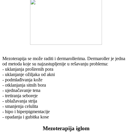
Mezoterapija se može raditi i dermarollerima. Dermaroller je jedna
od metoda koje su najzastupljenije u rešavanju problema:
- uklanjanja proširenih pora
- uklanjanje ožiljaka od akni
- podmlađivanja kože
- otklanjanja sitnih bora
- ujednačavanje tena
- tretiranja seboreje
- ublažavanja strija
- smanjenja celulita
- hipo i hiperpigmentacije
- opadanja i gubitka kose
Mezoterapija iglom