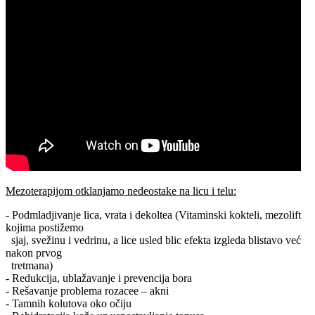
Mezoterapijom otklanjamo nedeostake na licu i telu:
- Podmladjivanje lica, vrata i dekoltea (Vitaminski kokteli, mezolift
kojima postižemo
sjaj, svežinu i vedrinu, a lice usled blic efekta izgleda blistavo već
nakon prvog
tretmana)
- Redukcija, ublažavanje i prevencija bora
- Rešavanje problema rozacee – akni
- Tamnih kolutova oko očiju