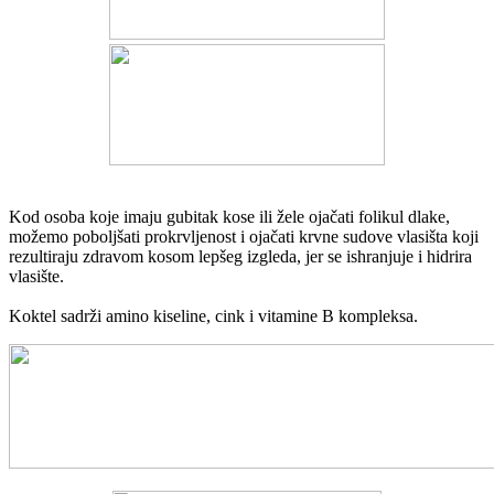
Kod osoba koje imaju gubitak kose ili žele ojačati folikul dlake,
možemo poboljšati prokrvljenost i ojačati krvne sudove vlasišta koji
rezultiraju zdravom kosom lepšeg izgleda, jer se ishranjuje i hidrira
vlasište.
Koktel sadrži amino kiseline, cink i vitamine B kompleksa.