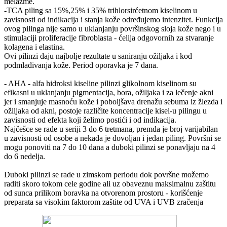
melazme.
-TCA piling sa 15%,25% i 35% trihlorsirćetnom kiselinom u
zavisnosti od indikacija i stanja kože određujemo intenzitet. Funkcija
ovog pilinga nije samo u uklanjanju površinskog sloja kože nego i u
stimulaciji proliferacije fibroblasta - ćelija odgovornih za stvaranje
kolagena i elastina.
Ovi pilinzi daju najbolje rezultate u saniranju ožiljaka i kod
podmlađivanja kože. Period oporavka je 7 dana.
- AHA - alfa hidroksi kiseline pilinzi glikolnom kiselinom su
efikasni u uklanjanju pigmentacija, bora, ožiljaka i za lečenje akni
jer i smanjuje masnoću kože i poboljšava drenažu sebuma iz žlezda i
ožiljaka od akni, postoje različite koncentracije kisel-u pilingu u
zavisnosti od efekta koji želimo postići i od indikacija.
Najčešce se rade u seriji 3 do 6 tretmana, premda je broj varijabilan
u zavisnosti od osobe a nekada je dovoljan i jedan piling. Površni se
mogu ponoviti na 7 do 10 dana a duboki pilinzi se ponavljaju na 4
do 6 nedelja.
Duboki pilinzi se rade u zimskom periodu dok površne možemo
raditi skoro tokom cele godine ali uz obaveznu maksimalnu zaštitu
od sunca prilikom boravka na otvorenom prostoru - korišćenje
preparata sa visokim faktorom zaštite od UVA i UVB zračenja