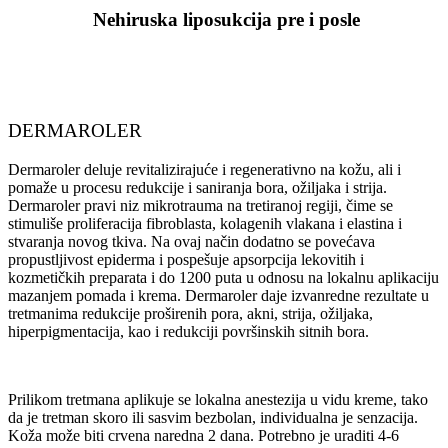
Nehiruska liposukcija pre i posle
DERMAROLER
Dermaroler deluje revitalizirajuće i regenerativno na kožu, ali i
pomaže u procesu redukcije i saniranja bora, ožiljaka i strija.
Dermaroler pravi niz mikrotrauma na tretiranoj regiji, čime se
stimuliše proliferacija fibroblasta, kolagenih vlakana i elastina i
stvaranja novog tkiva. Na ovaj način dodatno se povećava
propustljivost epiderma i pospešuje apsorpcija lekovitih i
kozmetičkih preparata i do 1200 puta u odnosu na lokalnu aplikaciju
mazanjem pomada i krema. Dermaroler daje izvanredne rezultate u
tretmanima redukcije proširenih pora, akni, strija, ožiljaka,
hiperpigmentacija, kao i redukciji površinskih sitnih bora.
Prilikom tretmana aplikuje se lokalna anestezija u vidu kreme, tako
da je tretman skoro ili sasvim bezbolan, individualna je senzacija.
Koža može biti crvena naredna 2 dana. Potrebno je uraditi 4-6