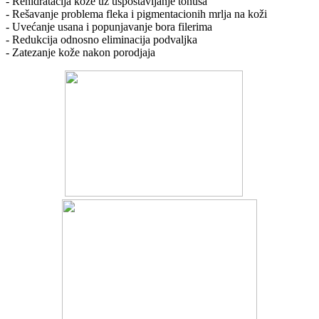
- Rehidratacija kože uz uspostavljanje tonusa
- Rešavanje problema fleka i pigmentacionih mrlja na koži
- Uvećanje usana i popunjavanje bora filerima
- Redukcija odnosno eliminacija podvaljka
- Zatezanje kože nakon porodjaja