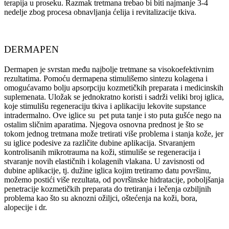
terapija u proseku. Razmak tretmana trebao bi biti najmanje 3-4
nedelje zbog procesa obnavljanja ćelija i revitalizacije tkiva.
DERMAPEN
Dermapen je svrstan među najbolje tretmane sa visokoefektivnim
rezultatima. Pomoću dermapena stimulišemo sintezu kolagena i
omogućavamo bolju apsorpciju kozmetičkih preparata i medicinskih
suplemenata. Uložak se jednokratno koristi i sadrži veliki broj iglica,
koje stimulišu regeneraciju tkiva i aplikaciju lekovite supstance
intradermalno. Ove iglice su pet puta tanje i sto puta gušće nego na
ostalim sličnim aparatima. Njegova osnovna prednost je što se
tokom jednog tretmana može tretirati više problema i stanja kože, jer
su iglice podesive za različite dubine aplikacija. Stvaranjem
kontrolisanih mikrotrauma na koži, stimuliše se regeneracija i
stvaranje novih elastičnih i kolagenih vlakana. U zavisnosti od
dubine aplikacije, tj. dužine iglica kojim tretiramo datu površinu,
možemo postići više rezultata, od površinske hidratacije, poboljšanja
penetracije kozmetičkih preparata do tretiranja i lečenja ozbiljnih
problema kao što su aknozni ožiljci, oštećenja na koži, bora,
alopecije i dr.